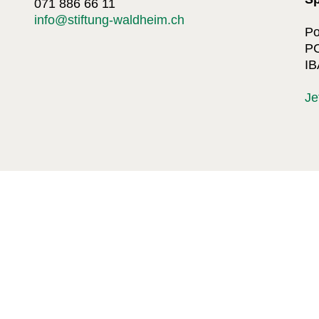
071 886 66 11
info@stiftung-waldheim.ch
Po
PC
IB
Je