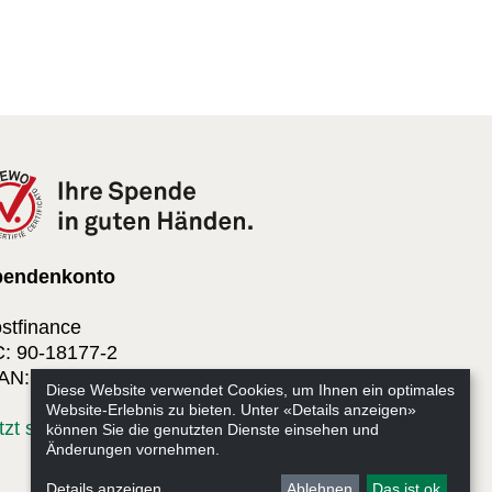
pendenkonto
stfinance
: 90-18177-2
AN: CH38 0900 0000 9001 8177 2
Diese Website verwendet Cookies, um Ihnen ein optimales
Website-Erlebnis zu bieten. Unter «Details anzeigen»
tzt spenden
können Sie die genutzten Dienste einsehen und
Änderungen vornehmen.
Details anzeigen
Ablehnen
Das ist ok