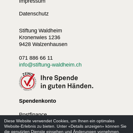
Impressum
Datenschutz
Stiftung Waldheim
Kronenwies 1236
9428 Walzenhausen
071 886 66 11
info@stiftung-waldheim.ch
Spendenkonto
Postfinance
Diese Website verwendet Cookies, um Ihnen ein optimales
PC: 90-18177-2
Website-Erlebnis zu bieten. Unter «Details anzeigen» können Sie
IBAN: CH38 0900 0000 9001 8177 2
die genutzten Dienste einsehen und Änderungen vornehmen.