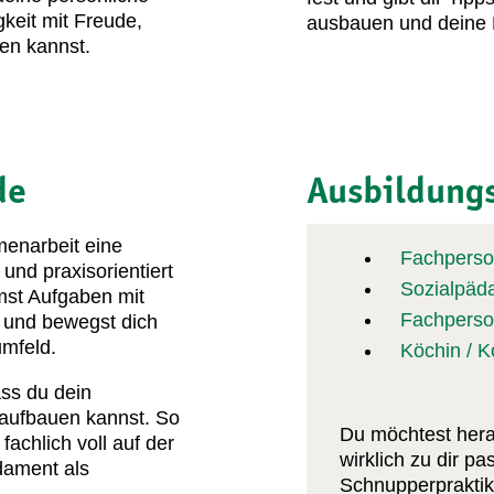
gkeit mit Freude,
ausbauen und deine F
ben kannst.
de
Ausbildung
menarbeit eine
Fachperso
 und praxisorientiert
Sozialpäd
mst Aufgaben mit
Fachperson
s und bewegst dich
umfeld.
Köchin / 
ss du dein
t aufbauen kannst. So
Du möchtest hera
achlich voll auf der
wirklich zu dir p
dament als
Schnupperpraktik