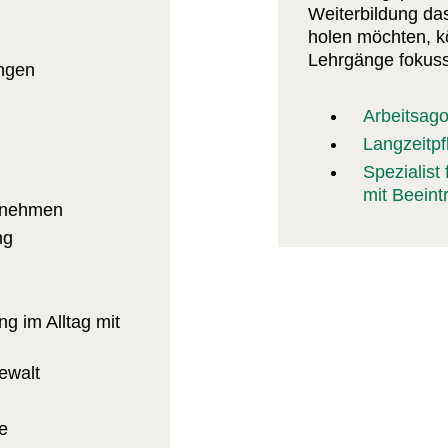
Weiterbildung das
holen möchten, k
Lehrgänge fokuss
ngen
Arbeitsago
Langzeitpf
Spezialist
mit Beeint
rnehmen
ng
ng im Alltag mit
ewalt
e